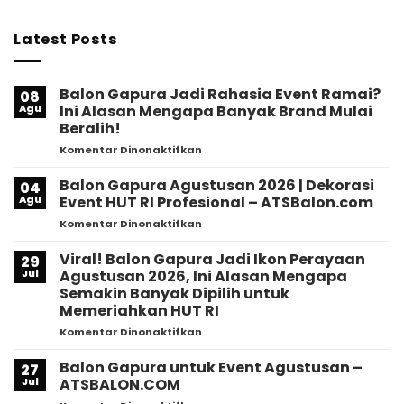
Latest Posts
Balon Gapura Jadi Rahasia Event Ramai?
08
Agu
Ini Alasan Mengapa Banyak Brand Mulai
Beralih!
pada
Komentar Dinonaktifkan
Balon
Gapura
Balon Gapura Agustusan 2026 | Dekorasi
04
Jadi
Agu
Event HUT RI Profesional – ATSBalon.com
Rahasia
pada
Komentar Dinonaktifkan
Event
Balon
Ramai?
Gapura
Viral! Balon Gapura Jadi Ikon Perayaan
Ini
29
Agustusan
Alasan
Jul
Agustusan 2026, Ini Alasan Mengapa
2026
Mengapa
Semakin Banyak Dipilih untuk
|
Banyak
Memeriahkan HUT RI
Dekorasi
Brand
Event
pada
Komentar Dinonaktifkan
Mulai
HUT
Viral!
Beralih!
RI
Balon
Balon Gapura untuk Event Agustusan –
27
Profesional
Gapura
Jul
ATSBALON.COM
–
Jadi