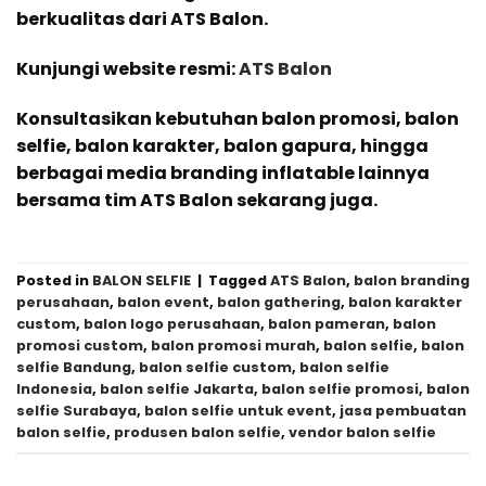
berkualitas dari ATS Balon.
Kunjungi website resmi:
ATS Balon
Konsultasikan kebutuhan balon promosi, balon
selfie, balon karakter, balon gapura, hingga
berbagai media branding inflatable lainnya
bersama tim ATS Balon sekarang juga.
Posted in
BALON SELFIE
|
Tagged
ATS Balon
,
balon branding
perusahaan
,
balon event
,
balon gathering
,
balon karakter
custom
,
balon logo perusahaan
,
balon pameran
,
balon
promosi custom
,
balon promosi murah
,
balon selfie
,
balon
selfie Bandung
,
balon selfie custom
,
balon selfie
Indonesia
,
balon selfie Jakarta
,
balon selfie promosi
,
balon
selfie Surabaya
,
balon selfie untuk event
,
jasa pembuatan
balon selfie
,
produsen balon selfie
,
vendor balon selfie