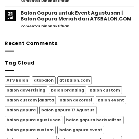
pada
Komentar Dinonaktifkan
ATSBalon.com
Ikon
Balon
Perayaan
Gapura
Balon Gapura untuk Event Agustusan |
Agustusan
21
untuk
2026,
Jul
Balon Gapura Meriah dari ATSBALON.COM
Event
Ini
pada
Komentar Dinonaktifkan
Agustusan
Alasan
Balon
–
Mengapa
Gapura
ATSBALON.COM
Semakin
untuk
Recent Comments
Banyak
Event
Dipilih
Agustusan
untuk
|
Memeriahkan
Tag Cloud
Balon
HUT
Gapura
RI
Meriah
dari
ATS Balon
atsbalon
atsbalon.com
ATSBALON.COM
balon advertising
balon branding
balon custom
balon custom jakarta
balon dekorasi
balon event
balon gapura
balon gapura 17 Agustus
balon gapura agustusan
balon gapura berkualitas
balon gapura custom
balon gapura event