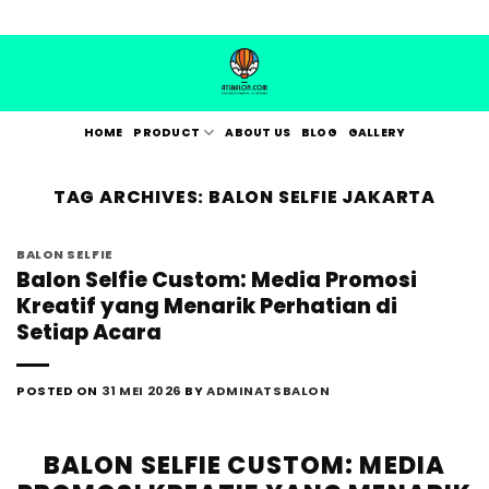
Skip
to
content
HOME
PRODUCT
ABOUT US
BLOG
GALLERY
TAG ARCHIVES:
BALON SELFIE JAKARTA
BALON SELFIE
Balon Selfie Custom: Media Promosi
Kreatif yang Menarik Perhatian di
Setiap Acara
POSTED ON
31 MEI 2026
BY
ADMINATSBALON
BALON SELFIE CUSTOM: MEDIA