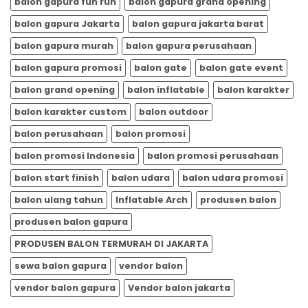
balon gapura fun run
balon gapura grand opening
balon gapura Jakarta
balon gapura jakarta barat
balon gapura murah
balon gapura perusahaan
balon gapura promosi
balon gate
balon gate event
balon grand opening
balon inflatable
balon karakter
balon karakter custom
balon outdoor
balon perusahaan
balon promosi
balon promosi Indonesia
balon promosi perusahaan
balon start finish
balon udara
balon udara promosi
balon ulang tahun
Inflatable Arch
produsen balon
produsen balon gapura
PRODUSEN BALON TERMURAH DI JAKARTA
sewa balon gapura
vendor balon
vendor balon gapura
Vendor balon jakarta