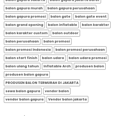
balon gapura murah
balon gapura perusahaan
balon gapura promosi
balon gate
balon gate event
balon grand opening
balon inflatable
balon karakter
balon karakter custom
balon outdoor
balon perusahaan
balon promosi
balon promosi Indonesia
balon promosi perusahaan
balon start finish
balon udara
balon udara promosi
balon ulang tahun
Inflatable Arch
produsen balon
produsen balon gapura
PRODUSEN BALON TERMURAH DI JAKARTA
sewa balon gapura
vendor balon
vendor balon gapura
Vendor balon jakarta