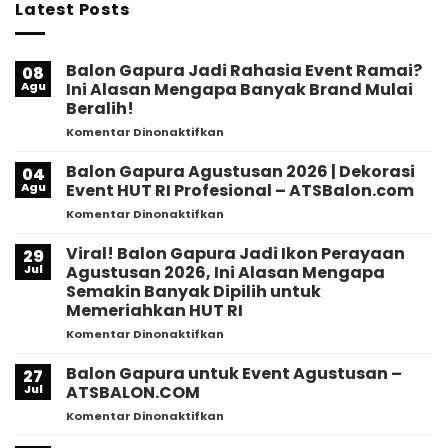
Latest Posts
Balon Gapura Jadi Rahasia Event Ramai?
08
Agu
Ini Alasan Mengapa Banyak Brand Mulai
Beralih!
pada
Komentar Dinonaktifkan
Balon
Gapura
Balon Gapura Agustusan 2026 | Dekorasi
04
Jadi
Agu
Event HUT RI Profesional – ATSBalon.com
Rahasia
pada
Komentar Dinonaktifkan
Event
Balon
Ramai?
Gapura
Viral! Balon Gapura Jadi Ikon Perayaan
Ini
29
Agustusan
Alasan
Jul
Agustusan 2026, Ini Alasan Mengapa
2026
Mengapa
Semakin Banyak Dipilih untuk
|
Banyak
Memeriahkan HUT RI
Dekorasi
Brand
Event
pada
Komentar Dinonaktifkan
Mulai
HUT
Viral!
Beralih!
RI
Balon
Balon Gapura untuk Event Agustusan –
27
Profesional
Gapura
Jul
ATSBALON.COM
–
Jadi
pada
Komentar Dinonaktifkan
ATSBalon.com
Ikon
Balon
Perayaan