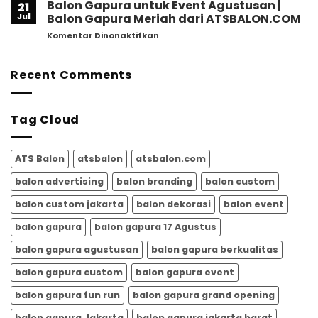
Gapura
Balon Gapura untuk Event Agustusan |
Agustusan
21
untuk
2026,
Jul
Balon Gapura Meriah dari ATSBALON.COM
Event
Ini
pada
Komentar Dinonaktifkan
Agustusan
Alasan
Balon
–
Mengapa
Gapura
ATSBALON.COM
Semakin
untuk
Recent Comments
Banyak
Event
Dipilih
Agustusan
untuk
|
Memeriahkan
Tag Cloud
Balon
HUT
Gapura
RI
Meriah
dari
ATS Balon
atsbalon
atsbalon.com
ATSBALON.COM
balon advertising
balon branding
balon custom
balon custom jakarta
balon dekorasi
balon event
balon gapura
balon gapura 17 Agustus
balon gapura agustusan
balon gapura berkualitas
balon gapura custom
balon gapura event
balon gapura fun run
balon gapura grand opening
balon gapura Jakarta
balon gapura jakarta barat