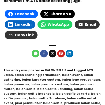
bersama tim ATS Balon sekarang juga.
Facebook
Share on X
LinkedIn
WhatsApp
Email
Copy Link
This entry was posted in
BALON SELFIE
and tagged
ATS
Balon
,
balon branding perusahaan
,
balon event
,
balon
gathering
,
balon karakter custom
,
balon logo perusahaan
,
balon pameran
,
balon promosi custom
,
balon promosi
murah
,
balon selfie
,
balon selfie Bandung
,
balon selfie
custom
,
balon selfie Indonesia
,
balon selfie Jakarta
,
balon
selfie promosi
,
balon selfie Surabaya
,
balon selfie untuk
event
,
jasa pembuatan balon selfie
,
produsen balon selfie
,