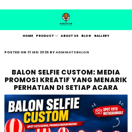
Skip
to
content
HOME
PRODUCT
ABOUT US
BLOG
GALLERY
POSTED ON
31 MEI 2026
BY
ADMINATSBALON
BALON SELFIE CUSTOM: MEDIA
PROMOSI KREATIF YANG MENARIK
PERHATIAN DI SETIAP ACARA