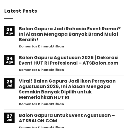
Latest Posts
Balon Gapura Jadi Rahasia Event Ramai?
08
Agu
Ini Alasan Mengapa Banyak Brand Mulai
Beralih!
pada
Komentar Dinonaktifkan
Balon
Gapura
Balon Gapura Agustusan 2026 | Dekorasi
04
Jadi
Agu
Event HUT RI Profesional – ATSBalon.com
Rahasia
pada
Komentar Dinonaktifkan
Event
Balon
Ramai?
Gapura
Viral! Balon Gapura Jadi Ikon Perayaan
Ini
29
Agustusan
Alasan
Jul
Agustusan 2026, Ini Alasan Mengapa
2026
Mengapa
Semakin Banyak Dipilih untuk
|
Banyak
Memeriahkan HUT RI
Dekorasi
Brand
Event
pada
Komentar Dinonaktifkan
Mulai
HUT
Viral!
Beralih!
RI
Balon
Balon Gapura untuk Event Agustusan –
27
Profesional
Gapura
Jul
ATSBALON.COM
–
Jadi
pada
Komentar Dinonaktifkan
ATSBalon.com