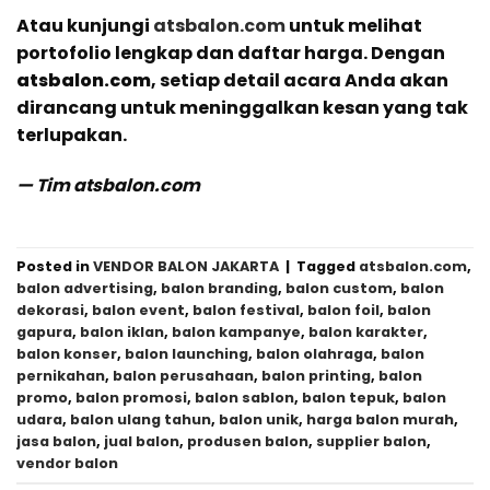
Atau kunjungi
atsbalon.com
untuk melihat
portofolio lengkap dan daftar harga. Dengan
atsbalon.com
, setiap detail acara Anda akan
dirancang untuk meninggalkan kesan yang tak
terlupakan.
— Tim atsbalon.com
Posted in
VENDOR BALON JAKARTA
|
Tagged
atsbalon.com
,
balon advertising
,
balon branding
,
balon custom
,
balon
dekorasi
,
balon event
,
balon festival
,
balon foil
,
balon
gapura
,
balon iklan
,
balon kampanye
,
balon karakter
,
balon konser
,
balon launching
,
balon olahraga
,
balon
pernikahan
,
balon perusahaan
,
balon printing
,
balon
promo
,
balon promosi
,
balon sablon
,
balon tepuk
,
balon
udara
,
balon ulang tahun
,
balon unik
,
harga balon murah
,
jasa balon
,
jual balon
,
produsen balon
,
supplier balon
,
vendor balon