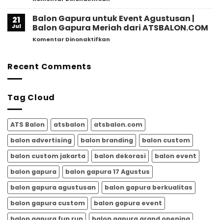
Ikon
Balon
Perayaan
Gapura
Balon Gapura untuk Event Agustusan |
Agustusan
21
untuk
2026,
Jul
Balon Gapura Meriah dari ATSBALON.COM
Event
Ini
pada
Komentar Dinonaktifkan
Agustusan
Alasan
Balon
–
Mengapa
Gapura
ATSBALON.COM
Semakin
untuk
Recent Comments
Banyak
Event
Dipilih
Agustusan
untuk
|
Memeriahkan
Tag Cloud
Balon
HUT
Gapura
RI
Meriah
dari
ATS Balon
atsbalon
atsbalon.com
ATSBALON.COM
balon advertising
balon branding
balon custom
balon custom jakarta
balon dekorasi
balon event
balon gapura
balon gapura 17 Agustus
balon gapura agustusan
balon gapura berkualitas
balon gapura custom
balon gapura event
balon gapura fun run
balon gapura grand opening