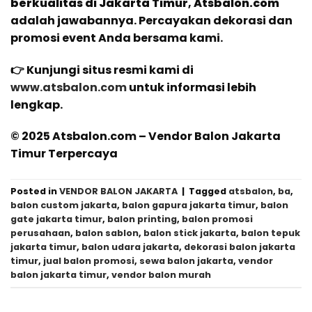
berkualitas di Jakarta Timur
,
Atsbalon.com
adalah jawabannya. Percayakan dekorasi dan
promosi event Anda bersama kami.
👉 Kunjungi situs resmi kami di
www.atsbalon.com
untuk informasi lebih
lengkap.
© 2025 Atsbalon.com – Vendor Balon Jakarta
Timur Terpercaya
Posted in
VENDOR BALON JAKARTA
|
Tagged
atsbalon
,
ba
,
balon custom jakarta
,
balon gapura jakarta timur
,
balon
gate jakarta timur
,
balon printing
,
balon promosi
perusahaan
,
balon sablon
,
balon stick jakarta
,
balon tepuk
jakarta timur
,
balon udara jakarta
,
dekorasi balon jakarta
timur
,
jual balon promosi
,
sewa balon jakarta
,
vendor
balon jakarta timur
,
vendor balon murah