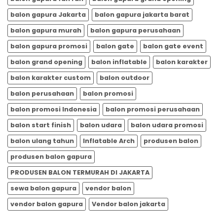
balon gapura Jakarta
balon gapura jakarta barat
balon gapura murah
balon gapura perusahaan
balon gapura promosi
balon gate
balon gate event
balon grand opening
balon inflatable
balon karakter
balon karakter custom
balon outdoor
balon perusahaan
balon promosi
balon promosi Indonesia
balon promosi perusahaan
balon start finish
balon udara
balon udara promosi
balon ulang tahun
Inflatable Arch
produsen balon
produsen balon gapura
PRODUSEN BALON TERMURAH DI JAKARTA
sewa balon gapura
vendor balon
vendor balon gapura
Vendor balon jakarta