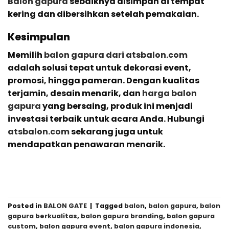
Balon gapura
sebaiknya disimpan di tempat
kering dan dibersihkan setelah pemakaian.
Kesimpulan
Memilih
balon gapura dari atsbalon.com
adalah solusi tepat untuk dekorasi event,
promosi, hingga pameran. Dengan kualitas
terjamin, desain menarik, dan
harga balon
gapura
yang bersaing, produk ini menjadi
investasi terbaik untuk acara Anda. Hubungi
atsbalon.com
sekarang juga untuk
mendapatkan penawaran menarik.
Posted in
BALON GATE
|
Tagged
balon
,
balon gapura
,
balon
gapura berkualitas
,
balon gapura branding
,
balon gapura
custom
,
balon gapura event
,
balon gapura indonesia
,