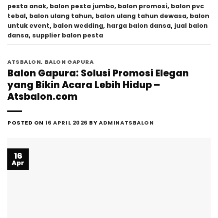
pesta anak
,
balon pesta jumbo
,
balon promosi
,
balon pvc
tebal
,
balon ulang tahun
,
balon ulang tahun dewasa
,
balon
untuk event
,
balon wedding
,
harga balon dansa
,
jual balon
dansa
,
supplier balon pesta
ATSBALON
,
BALON GAPURA
Balon Gapura: Solusi Promosi Elegan
yang Bikin Acara Lebih Hidup –
Atsbalon.com
POSTED ON
16 APRIL 2026
BY
ADMINATSBALON
16
Apr