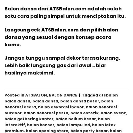
Balon dansa dari ATSBalon.com adalah salah
satu cara paling simpel untuk menciptakan itu.
Langsung cek ATSBalon.com dan pilih balon
dansa yang sesuai dengan konsep acara
kamu.
Jangan tunggu sampai dekor terasa kurang.
Lebih baik langsung gas dari awal… biar
hasilnya maksimal.
Posted in
ATSBALON
,
BALON DANCE
|
Tagged
atsbalon
balon dansa
,
balon dansa
,
balon dansa besar
,
balon
dekorasi acara
,
balon dekorasi indoor
,
balon dekorasi
outdoor
,
balon dekorasi pesta
,
balon estetik
,
balon event
,
balon gathering kantor
,
balon helium besar
,
balon
interaktif
,
balon konser
,
balon lampu led
,
balon latex
premium
,
balon opening store
,
balon party besar
,
balon