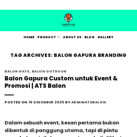
Skip
to
content
HOME
PRODUCT
ABOUT US
BLOG
GALLERY
TAG ARCHIVES:
BALON GAPURA BRANDING
BALON GATE
,
BALON OUTDOOR
Balon Gapura Custom untuk Event &
Promosi | ATS Balon
POSTED ON
16 DESEMBER 2025
BY
ADMINATSBALON
Dalam sebuah event, kesan pertama bukan
dibentuk di panggung utama, tapi
di pintu