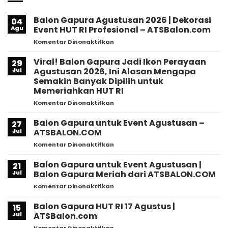
Balon Gapura Agustusan 2026 | Dekorasi
04
Agu
Event HUT RI Profesional – ATSBalon.com
pada
Komentar Dinonaktifkan
Balon
Gapura
Viral! Balon Gapura Jadi Ikon Perayaan
29
Agustusan
Jul
Agustusan 2026, Ini Alasan Mengapa
2026
Semakin Banyak Dipilih untuk
|
Memeriahkan HUT RI
Dekorasi
Event
pada
Komentar Dinonaktifkan
HUT
Viral!
RI
Balon
Balon Gapura untuk Event Agustusan –
27
Profesional
Gapura
Jul
ATSBALON.COM
–
Jadi
pada
Komentar Dinonaktifkan
ATSBalon.com
Ikon
Balon
Perayaan
Gapura
Balon Gapura untuk Event Agustusan |
Agustusan
21
untuk
2026,
Jul
Balon Gapura Meriah dari ATSBALON.COM
Event
Ini
pada
Komentar Dinonaktifkan
Agustusan
Alasan
Balon
–
Mengapa
Gapura
Balon Gapura HUT RI 17 Agustus |
ATSBALON.COM
15
Semakin
untuk
Jul
ATSBalon.com
Banyak
Event
Dipilih
pada