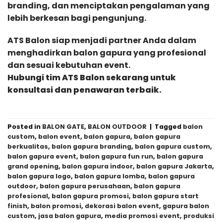
branding, dan menciptakan pengalaman yang
lebih berkesan bagi pengunjung.
ATS Balon siap menjadi partner Anda dalam
menghadirkan balon gapura yang profesional
dan sesuai kebutuhan event.
Hubungi tim ATS Balon sekarang untuk
konsultasi dan penawaran terbaik.
Posted in
BALON GATE
,
BALON OUTDOOR
|
Tagged
balon
custom
,
balon event
,
balon gapura
,
balon gapura
berkualitas
,
balon gapura branding
,
balon gapura custom
,
balon gapura event
,
balon gapura fun run
,
balon gapura
grand opening
,
balon gapura indoor
,
balon gapura Jakarta
,
balon gapura logo
,
balon gapura lomba
,
balon gapura
outdoor
,
balon gapura perusahaan
,
balon gapura
profesional
,
balon gapura promosi
,
balon gapura start
finish
,
balon promosi
,
dekorasi balon event
,
gapura balon
custom
,
jasa balon gapura
,
media promosi event
,
produksi