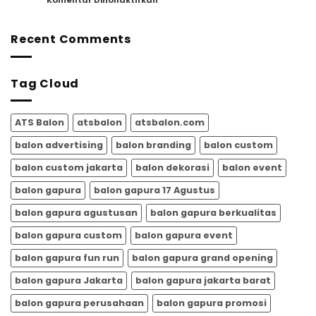
Komentar Dinonaktifkan
Agustusan
untuk
Balon
|
Memeriahkan
Gapura
Balon
HUT
HUT
Recent Comments
Gapura
RI
RI
Meriah
17
dari
Agustus
ATSBALON.COM
Tag Cloud
|
ATSBalon.com
ATS Balon
atsbalon
atsbalon.com
balon advertising
balon branding
balon custom
balon custom jakarta
balon dekorasi
balon event
balon gapura
balon gapura 17 Agustus
balon gapura agustusan
balon gapura berkualitas
balon gapura custom
balon gapura event
balon gapura fun run
balon gapura grand opening
balon gapura Jakarta
balon gapura jakarta barat
balon gapura perusahaan
balon gapura promosi