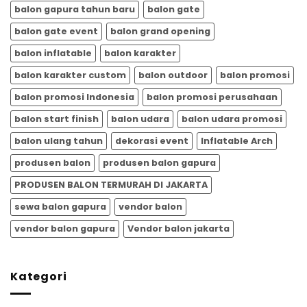
balon gapura tahun baru
balon gate
balon gate event
balon grand opening
balon inflatable
balon karakter
balon karakter custom
balon outdoor
balon promosi
balon promosi Indonesia
balon promosi perusahaan
balon start finish
balon udara
balon udara promosi
balon ulang tahun
dekorasi event
Inflatable Arch
produsen balon
produsen balon gapura
PRODUSEN BALON TERMURAH DI JAKARTA
sewa balon gapura
vendor balon
vendor balon gapura
Vendor balon jakarta
Kategori