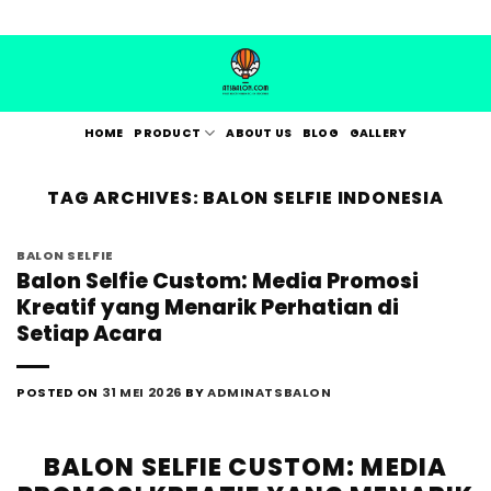
Skip
to
content
HOME
PRODUCT
ABOUT US
BLOG
GALLERY
TAG ARCHIVES:
BALON SELFIE INDONESIA
BALON SELFIE
Balon Selfie Custom: Media Promosi
Kreatif yang Menarik Perhatian di
Setiap Acara
POSTED ON
31 MEI 2026
BY
ADMINATSBALON
BALON SELFIE CUSTOM: MEDIA