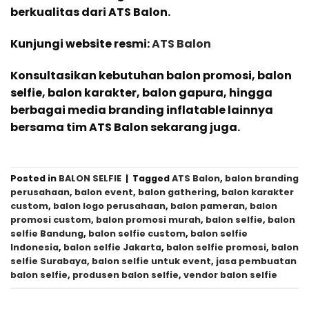
berkualitas dari ATS Balon.
Kunjungi website resmi:
ATS Balon
Konsultasikan kebutuhan balon promosi, balon
selfie, balon karakter, balon gapura, hingga
berbagai media branding inflatable lainnya
bersama tim ATS Balon sekarang juga.
Posted in
BALON SELFIE
|
Tagged
ATS Balon
,
balon branding
perusahaan
,
balon event
,
balon gathering
,
balon karakter
custom
,
balon logo perusahaan
,
balon pameran
,
balon
promosi custom
,
balon promosi murah
,
balon selfie
,
balon
selfie Bandung
,
balon selfie custom
,
balon selfie
Indonesia
,
balon selfie Jakarta
,
balon selfie promosi
,
balon
selfie Surabaya
,
balon selfie untuk event
,
jasa pembuatan
balon selfie
,
produsen balon selfie
,
vendor balon selfie