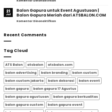
pada
Komentar Dinonaktifkan
ATSBalon.com
Ikon
Balon
Perayaan
Gapura
Balon Gapura untuk Event Agustusan |
Agustusan
21
untuk
2026,
Jul
Balon Gapura Meriah dari ATSBALON.COM
Event
Ini
pada
Komentar Dinonaktifkan
Agustusan
Alasan
Balon
–
Mengapa
Gapura
ATSBALON.COM
Semakin
untuk
Recent Comments
Banyak
Event
Dipilih
Agustusan
untuk
|
Memeriahkan
Tag Cloud
Balon
HUT
Gapura
RI
Meriah
dari
ATS Balon
atsbalon
atsbalon.com
ATSBALON.COM
balon advertising
balon branding
balon custom
balon custom jakarta
balon dekorasi
balon event
balon gapura
balon gapura 17 Agustus
balon gapura agustusan
balon gapura berkualitas
balon gapura custom
balon gapura event