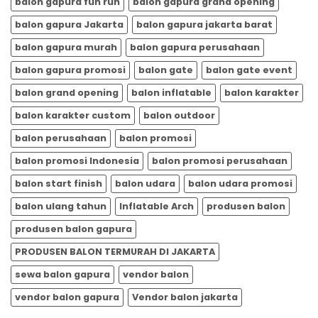
balon gapura fun run
balon gapura grand opening
balon gapura Jakarta
balon gapura jakarta barat
balon gapura murah
balon gapura perusahaan
balon gapura promosi
balon gate
balon gate event
balon grand opening
balon inflatable
balon karakter
balon karakter custom
balon outdoor
balon perusahaan
balon promosi
balon promosi Indonesia
balon promosi perusahaan
balon start finish
balon udara
balon udara promosi
balon ulang tahun
Inflatable Arch
produsen balon
produsen balon gapura
PRODUSEN BALON TERMURAH DI JAKARTA
sewa balon gapura
vendor balon
vendor balon gapura
Vendor balon jakarta