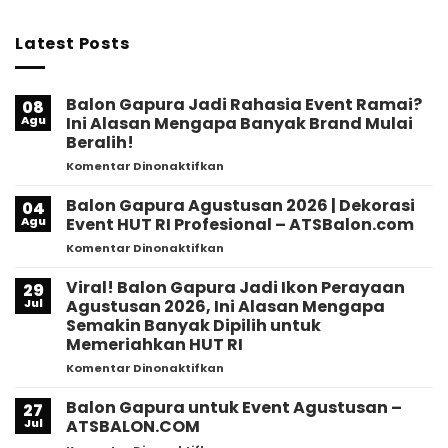
Latest Posts
Balon Gapura Jadi Rahasia Event Ramai?
08
Agu
Ini Alasan Mengapa Banyak Brand Mulai
Beralih!
pada
Komentar Dinonaktifkan
Balon
Gapura
Balon Gapura Agustusan 2026 | Dekorasi
04
Jadi
Agu
Event HUT RI Profesional – ATSBalon.com
Rahasia
pada
Komentar Dinonaktifkan
Event
Balon
Ramai?
Gapura
Viral! Balon Gapura Jadi Ikon Perayaan
Ini
29
Agustusan
Alasan
Jul
Agustusan 2026, Ini Alasan Mengapa
2026
Mengapa
Semakin Banyak Dipilih untuk
|
Banyak
Memeriahkan HUT RI
Dekorasi
Brand
Event
pada
Komentar Dinonaktifkan
Mulai
HUT
Viral!
Beralih!
RI
Balon
Balon Gapura untuk Event Agustusan –
27
Profesional
Gapura
Jul
ATSBALON.COM
–
Jadi