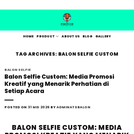
Skip
to
content
HOME
PRODUCT
ABOUT US
BLOG
GALLERY
TAG ARCHIVES:
BALON SELFIE CUSTOM
BALON SELFIE
Balon Selfie Custom: Media Promosi
Kreatif yang Menarik Perhatian di
Setiap Acara
POSTED ON
31 MEI 2026
BY
ADMINATSBALON
BALON SELFIE CUSTOM: MEDIA