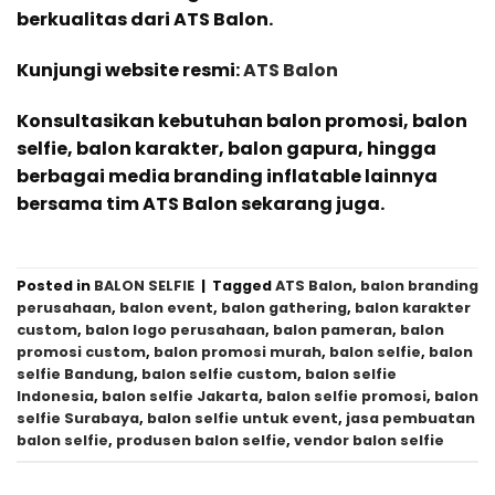
berkualitas dari ATS Balon.
Kunjungi website resmi:
ATS Balon
Konsultasikan kebutuhan balon promosi, balon
selfie, balon karakter, balon gapura, hingga
berbagai media branding inflatable lainnya
bersama tim ATS Balon sekarang juga.
Posted in
BALON SELFIE
|
Tagged
ATS Balon
,
balon branding
perusahaan
,
balon event
,
balon gathering
,
balon karakter
custom
,
balon logo perusahaan
,
balon pameran
,
balon
promosi custom
,
balon promosi murah
,
balon selfie
,
balon
selfie Bandung
,
balon selfie custom
,
balon selfie
Indonesia
,
balon selfie Jakarta
,
balon selfie promosi
,
balon
selfie Surabaya
,
balon selfie untuk event
,
jasa pembuatan
balon selfie
,
produsen balon selfie
,
vendor balon selfie