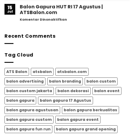
–
Mengapa
Gapura
Balon Gapura HUT RI 17 Agustus |
ATSBALON.COM
15
Semakin
untuk
Jul
ATSBalon.com
Banyak
Event
Dipilih
pada
Komentar Dinonaktifkan
Agustusan
untuk
Balon
|
Memeriahkan
Gapura
Balon
HUT
HUT
Recent Comments
Gapura
RI
RI
Meriah
17
dari
Agustus
ATSBALON.COM
Tag Cloud
|
ATSBalon.com
ATS Balon
atsbalon
atsbalon.com
balon advertising
balon branding
balon custom
balon custom jakarta
balon dekorasi
balon event
balon gapura
balon gapura 17 Agustus
balon gapura agustusan
balon gapura berkualitas
balon gapura custom
balon gapura event
balon gapura fun run
balon gapura grand opening