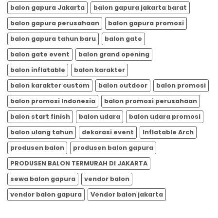
balon gapura Jakarta
balon gapura jakarta barat
balon gapura perusahaan
balon gapura promosi
balon gapura tahun baru
balon gate
balon gate event
balon grand opening
balon inflatable
balon karakter
balon karakter custom
balon outdoor
balon promosi
balon promosi Indonesia
balon promosi perusahaan
balon start finish
balon udara
balon udara promosi
balon ulang tahun
dekorasi event
Inflatable Arch
produsen balon
produsen balon gapura
PRODUSEN BALON TERMURAH DI JAKARTA
sewa balon gapura
vendor balon
vendor balon gapura
Vendor balon jakarta