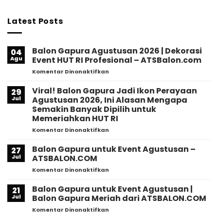
Latest Posts
Balon Gapura Agustusan 2026 | Dekorasi
04
Agu
Event HUT RI Profesional – ATSBalon.com
pada
Komentar Dinonaktifkan
Balon
Gapura
Viral! Balon Gapura Jadi Ikon Perayaan
29
Agustusan
Jul
Agustusan 2026, Ini Alasan Mengapa
2026
Semakin Banyak Dipilih untuk
|
Memeriahkan HUT RI
Dekorasi
Event
pada
Komentar Dinonaktifkan
HUT
Viral!
RI
Balon
Balon Gapura untuk Event Agustusan –
27
Profesional
Gapura
Jul
ATSBALON.COM
–
Jadi
pada
Komentar Dinonaktifkan
ATSBalon.com
Ikon
Balon
Perayaan
Gapura
Balon Gapura untuk Event Agustusan |
Agustusan
21
untuk
2026,
Jul
Balon Gapura Meriah dari ATSBALON.COM
Event
Ini
pada
Komentar Dinonaktifkan
Agustusan
Alasan
Balon