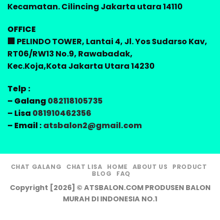
Kecamatan. Cilincing Jakarta utara 14110
OFFICE
🏢 PELINDO TOWER, Lantai 4, Jl. Yos Sudarso Kav,
RT06/RW13 No.9, Rawabadak,
Kec.Koja,Kota Jakarta Utara 14230
Telp :
– Galang
082118105735
– Lisa
081910462356
– Email :
atsbalon2@gmail.com
CHAT GALANG
CHAT LISA
HOME
ABOUT US
PRODUCT
BLOG
FAQ
Copyright [2026] © ATSBALON.COM PRODUSEN BALON
MURAH DI INDONESIA NO.1