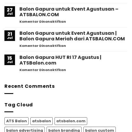
HUT
Viral!
RI
Balon
Balon Gapura untuk Event Agustusan –
27
Profesional
Gapura
Jul
ATSBALON.COM
–
Jadi
pada
Komentar Dinonaktifkan
ATSBalon.com
Ikon
Balon
Perayaan
Gapura
Balon Gapura untuk Event Agustusan |
Agustusan
21
untuk
2026,
Jul
Balon Gapura Meriah dari ATSBALON.COM
Event
Ini
pada
Komentar Dinonaktifkan
Agustusan
Alasan
Balon
–
Mengapa
Gapura
Balon Gapura HUT RI 17 Agustus |
ATSBALON.COM
15
Semakin
untuk
Jul
ATSBalon.com
Banyak
Event
Dipilih
pada
Komentar Dinonaktifkan
Agustusan
untuk
Balon
|
Memeriahkan
Gapura
Balon
HUT
HUT
Recent Comments
Gapura
RI
RI
Meriah
17
dari
Agustus
ATSBALON.COM
Tag Cloud
|
ATSBalon.com
ATS Balon
atsbalon
atsbalon.com
balon advertising
balon branding
balon custom