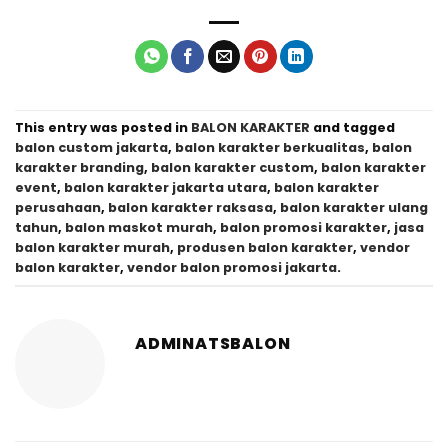
This entry was posted in
BALON KARAKTER
and tagged
balon custom jakarta
,
balon karakter berkualitas
,
balon
karakter branding
,
balon karakter custom
,
balon karakter
event
,
balon karakter jakarta utara
,
balon karakter
perusahaan
,
balon karakter raksasa
,
balon karakter ulang
tahun
,
balon maskot murah
,
balon promosi karakter
,
jasa
balon karakter murah
,
produsen balon karakter
,
vendor
balon karakter
,
vendor balon promosi jakarta
.
ADMINATSBALON