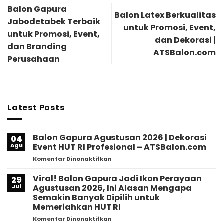
Balon Gapura
Balon Latex Berkualitas
Jabodetabek Terbaik
untuk Promosi, Event,
untuk Promosi, Event,
dan Dekorasi |
dan Branding
ATSBalon.com
Perusahaan
Latest Posts
Balon Gapura Agustusan 2026 | Dekorasi
04
Agu
Event HUT RI Profesional – ATSBalon.com
pada
Komentar Dinonaktifkan
Balon
Gapura
Viral! Balon Gapura Jadi Ikon Perayaan
29
Agustusan
Jul
Agustusan 2026, Ini Alasan Mengapa
2026
Semakin Banyak Dipilih untuk
|
Memeriahkan HUT RI
Dekorasi
Event
pada
Komentar Dinonaktifkan