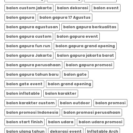
balon custom jakarta
balon dekorasi
balon event
balon gapura
balon gapura 17 Agustus
balon gapura agustusan
balon gapura berkualitas
balon gapura custom
balon gapura event
balon gapura fun run
balon gapura grand opening
balon gapura Jakarta
balon gapura jakarta barat
balon gapura perusahaan
balon gapura promosi
balon gapura tahun baru
balon gate
balon gate event
balon grand opening
balon inflatable
balon karakter
balon karakter custom
balon outdoor
balon promosi
balon promosi Indonesia
balon promosi perusahaan
balon start finish
balon udara
balon udara promosi
balon ulang tahun
dekorasi event
Inflatable Arch