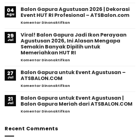
Balon
Gapura
Balon Gapura Agustusan 2026 | Dekorasi
04
Jadi
Agu
Event HUT RI Profesional – ATSBalon.com
Rahasia
pada
Komentar Dinonaktifkan
Event
Balon
Ramai?
Gapura
Viral! Balon Gapura Jadi Ikon Perayaan
Ini
29
Agustusan
Alasan
Jul
Agustusan 2026, Ini Alasan Mengapa
2026
Mengapa
Semakin Banyak Dipilih untuk
|
Banyak
Memeriahkan HUT RI
Dekorasi
Brand
Event
pada
Komentar Dinonaktifkan
Mulai
HUT
Viral!
Beralih!
RI
Balon
Balon Gapura untuk Event Agustusan –
27
Profesional
Gapura
Jul
ATSBALON.COM
–
Jadi
pada
Komentar Dinonaktifkan
ATSBalon.com
Ikon
Balon
Perayaan
Gapura
Balon Gapura untuk Event Agustusan |
Agustusan
21
untuk
2026,
Jul
Balon Gapura Meriah dari ATSBALON.COM
Event
Ini
pada
Komentar Dinonaktifkan
Agustusan
Alasan
Balon
–
Mengapa
Gapura
ATSBALON.COM
Semakin
untuk
Recent Comments
Banyak
Event
Dipilih
Agustusan
untuk