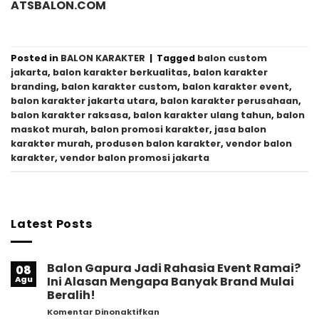
ATSBALON.COM
Posted in
BALON KARAKTER
|
Tagged
balon custom
jakarta
,
balon karakter berkualitas
,
balon karakter
branding
,
balon karakter custom
,
balon karakter event
,
balon karakter jakarta utara
,
balon karakter perusahaan
,
balon karakter raksasa
,
balon karakter ulang tahun
,
balon
maskot murah
,
balon promosi karakter
,
jasa balon
karakter murah
,
produsen balon karakter
,
vendor balon
karakter
,
vendor balon promosi jakarta
Latest Posts
Balon Gapura Jadi Rahasia Event Ramai?
08
Agu
Ini Alasan Mengapa Banyak Brand Mulai
Beralih!
pada
Komentar Dinonaktifkan