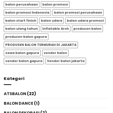
balon perusahaan
balon promosi
balon promosi Indonesia
balon promosi perusahaan
balon start finish
balon udara
balon udara promosi
balon ulang tahun
Inflatable Arch
produsen balon
produsen balon gapura
PRODUSEN BALON TERMURAH DI JAKARTA
sewa balon gapura
vendor balon
vendor balon gapura
Vendor balon jakarta
Kategori
ATSBALON
(22)
BALON DANCE
(1)
BALON DEKORASI
(7)