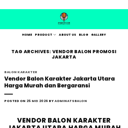
Skip
to
content
HOME
PRODUCT
ABOUT US
BLOG
GALLERY
TAG ARCHIVES:
VENDOR BALON PROMOSI
JAKARTA
BALON KARAKTER
Vendor Balon Karakter Jakarta Utara
Harga Murah dan Bergaransi
POSTED ON
25 MEI 2026
BY
ADMINATSBALON
VENDOR BALON KARAKTER
JAKARTA UTARA HARGA MURAH