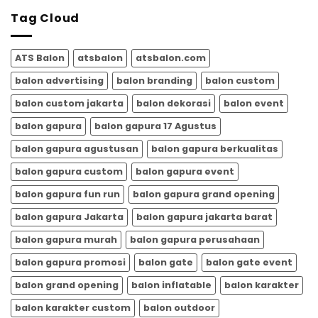
|
Memeriahkan
Tag Cloud
Balon
HUT
Gapura
RI
Meriah
dari
ATS Balon
atsbalon
atsbalon.com
ATSBALON.COM
balon advertising
balon branding
balon custom
balon custom jakarta
balon dekorasi
balon event
balon gapura
balon gapura 17 Agustus
balon gapura agustusan
balon gapura berkualitas
balon gapura custom
balon gapura event
balon gapura fun run
balon gapura grand opening
balon gapura Jakarta
balon gapura jakarta barat
balon gapura murah
balon gapura perusahaan
balon gapura promosi
balon gate
balon gate event
balon grand opening
balon inflatable
balon karakter
balon karakter custom
balon outdoor