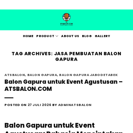
Skip
to
content
HOME
PRODUCT
ABOUT US
BLOG
GALLERY
TAG ARCHIVES:
JASA PEMBUATAN BALON
GAPURA
ATSBALON
,
BALON GAPURA
,
BALON GAPURA JABODETABEK
Balon Gapura untuk Event Agustusan –
ATSBALON.COM
POSTED ON
27 JULI 2026
BY
ADMINATSBALON
Balon Gapura untuk Event