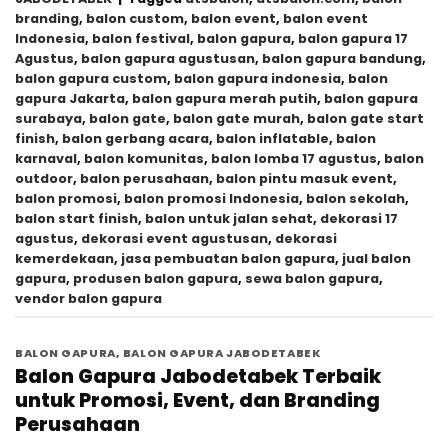
branding
,
balon custom
,
balon event
,
balon event
Indonesia
,
balon festival
,
balon gapura
,
balon gapura 17
Agustus
,
balon gapura agustusan
,
balon gapura bandung
,
balon gapura custom
,
balon gapura indonesia
,
balon
gapura Jakarta
,
balon gapura merah putih
,
balon gapura
surabaya
,
balon gate
,
balon gate murah
,
balon gate start
finish
,
balon gerbang acara
,
balon inflatable
,
balon
karnaval
,
balon komunitas
,
balon lomba 17 agustus
,
balon
outdoor
,
balon perusahaan
,
balon pintu masuk event
,
balon promosi
,
balon promosi Indonesia
,
balon sekolah
,
balon start finish
,
balon untuk jalan sehat
,
dekorasi 17
agustus
,
dekorasi event agustusan
,
dekorasi
kemerdekaan
,
jasa pembuatan balon gapura
,
jual balon
gapura
,
produsen balon gapura
,
sewa balon gapura
,
vendor balon gapura
BALON GAPURA
,
BALON GAPURA JABODETABEK
Balon Gapura Jabodetabek Terbaik
untuk Promosi, Event, dan Branding
Perusahaan