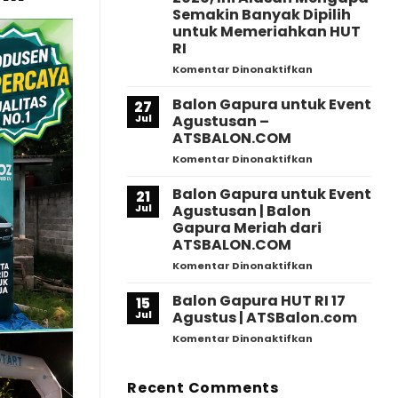
|
Semakin Banyak Dipilih
Dekorasi
untuk Memeriahkan HUT
Event
RI
HUT
RI
pada
Komentar Dinonaktifkan
Profesional
Viral!
–
Balon
Balon Gapura untuk Event
27
ATSBalon.com
Gapura
Jul
Agustusan –
Jadi
ATSBALON.COM
Ikon
pada
Komentar Dinonaktifkan
Perayaan
Balon
Agustusan
Gapura
2026,
Balon Gapura untuk Event
21
untuk
Ini
Jul
Agustusan | Balon
Event
Alasan
Gapura Meriah dari
Agustusan
Mengapa
ATSBALON.COM
–
Semakin
ATSBALON.CO
Banyak
pada
Komentar Dinonaktifkan
Dipilih
Balon
untuk
Gapura
Balon Gapura HUT RI 17
15
Memeriahkan
untuk
Jul
Agustus | ATSBalon.com
HUT
Event
pada
Komentar Dinonaktifkan
RI
Agustusan
Balon
|
Gapura
Balon
HUT
Recent Comments
Gapura
RI