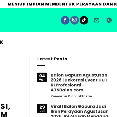
BENTUK PERAYAAN DAN KAMPANYE BERKESAN ME
EK
Latest Posts
Balon Gapura Agustusan
04
Agu
2026 | Dekorasi Event HUT
RI Profesional –
ATSBalon.com
pada
Komentar Dinonaktifkan
Balon
SI,
Gapura
Viral! Balon Gapura Jadi
29
Agustusan
Jul
Ikon Perayaan Agustusan
OM
2026
2026, Ini Alasan Mengapa