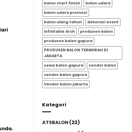
balon start finish
balon udara
balon udara promosi
balon ulang tahun
dekorasi event
ari
Inflatable Arch
produsen balon
produsen balon gapura
PRODUSEN BALON TERMURAH DI
JAKARTA
sewa balon gapura
vendor balon
vendor balon gapura
Vendor balon jakarta
Kategori
ATSBALON
(22)
Anda.