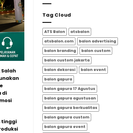
Meriah
17
dari
Agustus
ATSBALON.CO
Tag Cloud
|
ATSBalon.com
ATS Balon
atsbalon
atsbalon.com
balon advertising
balon branding
balon custom
balon custom jakarta
balon dekorasi
balon event
 Salah
igunakan
balon gapura
e
balon gapura 17 Agustus
 di
balon gapura agustusan
omosi
balon gapura berkualitas
balon gapura custom
 tinggi
balon gapura event
roduksi