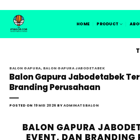
Skip
to
content
HOME
PRODUCT
ABO
T
BALON GAPURA
,
BALON GAPURA JABODETABEK
Balon Gapura Jabodetabek Terb
Branding Perusahaan
POSTED ON
19 MEI 2026
BY
ADMINATSBALON
BALON GAPURA JABODET
EVENT, DAN BRANDING