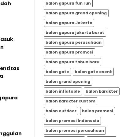
udah
balon gapura fun run
balon gapura grand opening
balon gapura Jakarta
balon gapura jakarta barat
masuk
balon gapura perusahaan
an
balon gapura promosi
balon gapura tahun baru
entitas
balon gate
balon gate event
ra
balon grand opening
balon inflatable
balon karakter
 gapura
balon karakter custom
balon outdoor
balon promosi
balon promosi Indonesia
balon promosi perusahaan
nggulan