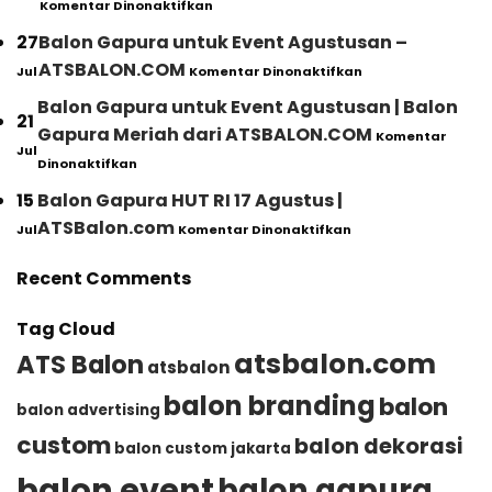
Komentar Dinonaktifkan
Event
Viral!
HUT
Balon
27
Balon Gapura untuk Event Agustusan –
RI
Gapura
pada
Profesional
ATSBALON.COM
Jul
Komentar Dinonaktifkan
Jadi
Balon
–
Ikon
Gapura
ATSBalon.com
Balon Gapura untuk Event Agustusan | Balon
Perayaan
21
untuk
Agustusan
Gapura Meriah dari ATSBALON.COM
Komentar
Event
2026,
Jul
pada
Agustusan
Dinonaktifkan
Ini
Balon
–
Alasan
Gapura
ATSBALON.COM
15
Balon Gapura HUT RI 17 Agustus |
Mengapa
untuk
pada
Semakin
ATSBalon.com
Jul
Komentar Dinonaktifkan
Event
Balon
Banyak
Agustusan
Gapura
Dipilih
|
Recent Comments
HUT
untuk
Balon
RI
Memeriahkan
Gapura
17
HUT
Meriah
Tag Cloud
Agustus
RI
dari
|
atsbalon.com
ATS Balon
ATSBALON.COM
atsbalon
ATSBalon.com
balon branding
balon
balon advertising
custom
balon dekorasi
balon custom jakarta
balon event
balon gapura