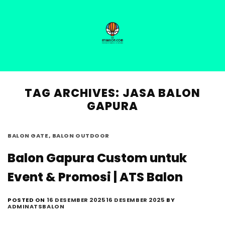
Skip
MEN
to
content
HOME
PRODUCT
ABOUT US
BLOG
GALLERY
TAG ARCHIVES:
JASA BALON
GAPURA
BALON GATE
,
BALON OUTDOOR
Balon Gapura Custom untuk
Event & Promosi | ATS Balon
POSTED ON
16 DESEMBER 2025
16 DESEMBER 2025
BY
ADMINATSBALON