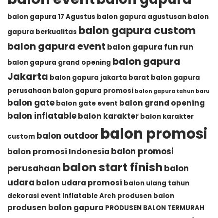
balon gapura 17 Agustus
balon gapura agustusan
balon
balon gapura custom
gapura berkualitas
balon gapura event
balon gapura fun run
balon gapura
balon gapura grand opening
Jakarta
balon gapura jakarta barat
balon gapura
perusahaan
balon gapura promosi
balon gapura tahun baru
balon gate
balon grand opening
balon gate event
balon inflatable
balon karakter
balon karakter
balon promosi
balon outdoor
custom
balon promosi
balon promosi Indonesia
balon start finish
perusahaan
balon
udara
balon udara promosi
balon ulang tahun
dekorasi event
Inflatable Arch
produsen balon
produsen balon gapura
PRODUSEN BALON TERMURAH