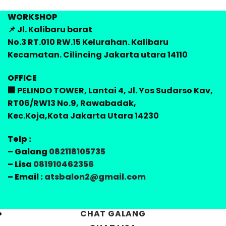
WORKSHOP
📌 Jl. Kalibaru barat
No.3 RT.010 RW.15 Kelurahan. Kalibaru
Kecamatan. Cilincing Jakarta utara 14110
OFFICE
🏢 PELINDO TOWER, Lantai 4, Jl. Yos Sudarso Kav,
RT06/RW13 No.9, Rawabadak,
Kec.Koja,Kota Jakarta Utara 14230
Telp :
– Galang
082118105735
– Lisa
081910462356
– Email :
atsbalon2@gmail.com
CHAT GALANG