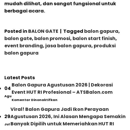
mudah dilihat, dan sangat fungsional untuk
berbagai acara.
Posted in
BALON GATE
|
Tagged
balon gapura
,
balon gate
,
balon promosi
,
balon start finish
,
event branding
,
jasa balon gapura
,
produksi
balon gapura
Latest Posts
Balon Gapura Agustusan 2026 | Dekorasi
04
Event HUT RI Profesional – ATSBalon.com
Agu
pada
Komentar Dinonaktifkan
Balon
Gapura
Viral! Balon Gapura Jadi Ikon Perayaan
Agustusan
29
Agustusan 2026, Ini Alasan Mengapa Semakin
2026
|
Banyak Dipilih untuk Memeriahkan HUT RI
Jul
Dekorasi
pada