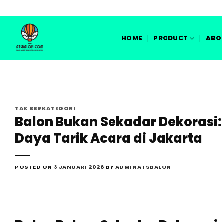
Skip
to
content
HOME
PRODUCT
ABO
TAK BERKATEGORI
Balon Bukan Sekadar Dekorasi
Daya Tarik Acara di Jakarta
POSTED ON
3 JANUARI 2026
BY
ADMINATSBALON