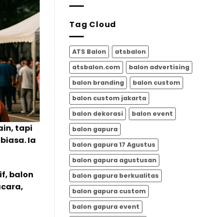
Meriah
17
dari
Agustus
ATSBALON.CO
Tag Cloud
|
ATSBalon.com
ATS Balon
atsbalon
atsbalon.com
balon advertising
balon branding
balon custom
balon custom jakarta
balon dekorasi
balon event
in, tapi
balon gapura
biasa. Ia
balon gapura 17 Agustus
balon gapura agustusan
f, balon
balon gapura berkualitas
cara,
balon gapura custom
balon gapura event