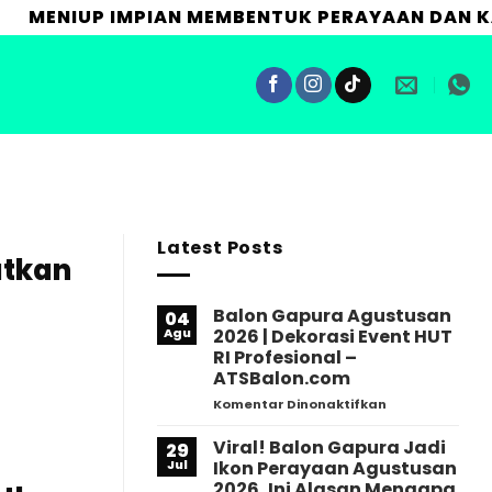
NTUK PERAYAAN DAN KAMPANYE BERKESAN MENI
Latest Posts
atkan
Balon Gapura Agustusan
04
Agu
2026 | Dekorasi Event HUT
RI Profesional –
ATSBalon.com
pada
Komentar Dinonaktifkan
Balon
Gapura
Viral! Balon Gapura Jadi
29
Agustusan
Jul
Ikon Perayaan Agustusan
2026
2026, Ini Alasan Mengapa