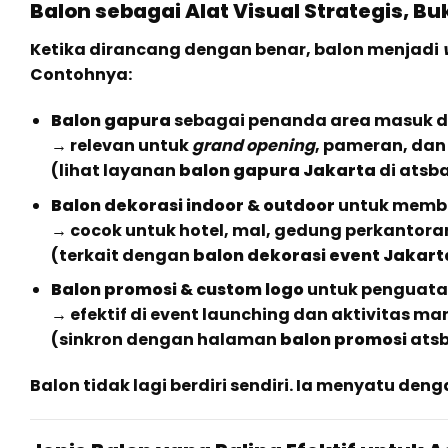
Balon sebagai Alat Visual Strategis, B
Ketika dirancang dengan benar, balon menjadi
Contohnya:
Balon gapura
sebagai penanda area masuk da
→ relevan untuk
grand opening
, pameran, dan
(lihat layanan
balon gapura Jakarta
di atsb
Balon dekorasi indoor & outdoor
untuk memb
→ cocok untuk hotel, mal, gedung perkantora
(terkait dengan
balon dekorasi event Jakart
Balon promosi & custom logo
untuk penguata
→ efektif di event launching dan aktivitas ma
(sinkron dengan halaman
balon promosi
atsb
Balon tidak lagi berdiri sendiri. Ia menyatu den