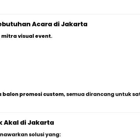
ebutuhan Acara di Jakarta
i
mitra visual event
.
a
balon promosi custom
, semua dirancang untuk sat
k Akal di Jakarta
enawarkan solusi yang: