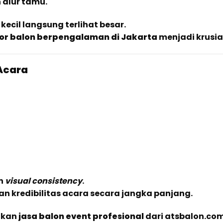
alur tamu.
kecil langsung terlihat besar.
or balon berpengalaman di Jakarta
menjadi krusia
Acara
an
visual consistency
.
n kredibilitas acara secara jangka panjang.
akan
jasa balon event profesional
dari atsbalon.c