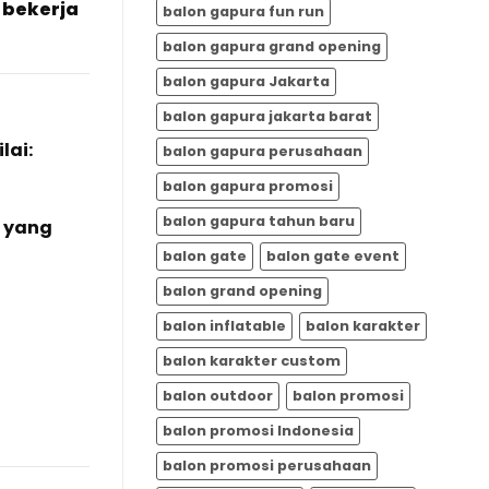
i
bekerja
balon gapura fun run
balon gapura grand opening
balon gapura Jakarta
balon gapura jakarta barat
lai:
balon gapura perusahaan
balon gapura promosi
balon gapura tahun baru
 yang
balon gate
balon gate event
balon grand opening
balon inflatable
balon karakter
balon karakter custom
balon outdoor
balon promosi
balon promosi Indonesia
balon promosi perusahaan