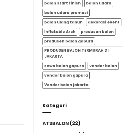
balon start finish
balon udara
balon udara promosi
balon ulang tahun
dekorasi event
Inflatable Arch
produsen balon
produsen balon gapura
PRODUSEN BALON TERMURAH DI
JAKARTA
sewa balon gapura
vendor balon
vendor balon gapura
Vendor balon jakarta
Kategori
ATSBALON
(22)