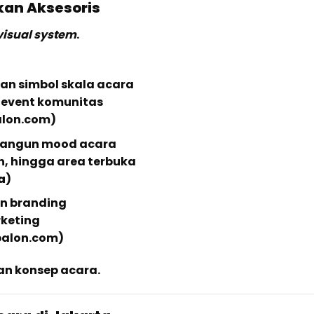
ukan Aksesoris
visual system
.
n simbol skala acara
 event komunitas
alon.com)
angun mood acara
n, hingga area terbuka
a
)
n branding
rketing
alon.com)
gan konsep acara.