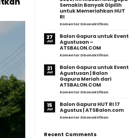
atkan
|
Semakin Banyak Dipilih
Dekorasi
untuk Memeriahkan HUT
Event
RI
HUT
RI
pada
Komentar Dinonaktifkan
Profesional
Viral!
–
Balon
Balon Gapura untuk Event
27
ATSBalon.com
Gapura
Jul
Agustusan –
Jadi
ATSBALON.COM
Ikon
pada
Komentar Dinonaktifkan
Perayaan
Balon
Agustusan
Gapura
2026,
Balon Gapura untuk Event
21
untuk
Ini
Jul
Agustusan | Balon
Event
Alasan
Gapura Meriah dari
Agustusan
Mengapa
ATSBALON.COM
–
Semakin
ATSBALON.CO
Banyak
pada
Komentar Dinonaktifkan
Dipilih
Balon
untuk
Gapura
Balon Gapura HUT RI 17
15
Memeriahkan
untuk
Jul
Agustus | ATSBalon.com
HUT
Event
pada
Komentar Dinonaktifkan
RI
Agustusan
Balon
|
Gapura
Balon
HUT
Recent Comments
Gapura
RI