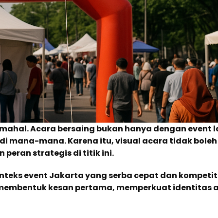
mahal. Acara bersaing bukan hanya dengan event la
l di mana-mana. Karena itu, visual acara tidak boleh 
ran strategis di titik ini.
nteks event Jakarta yang serba cepat dan kompetiti
embentuk kesan pertama, memperkuat identitas a