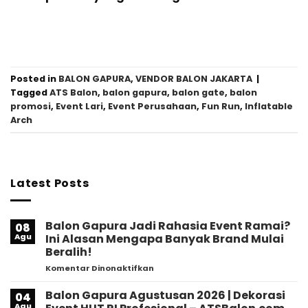
Posted in
BALON GAPURA
,
VENDOR BALON JAKARTA
|
Tagged
ATS Balon
,
balon gapura
,
balon gate
,
balon
promosi
,
Event Lari
,
Event Perusahaan
,
Fun Run
,
Inflatable
Arch
Latest Posts
Balon Gapura Jadi Rahasia Event Ramai?
08
Agu
Ini Alasan Mengapa Banyak Brand Mulai
Beralih!
pada
Komentar Dinonaktifkan
Balon
Gapura
Balon Gapura Agustusan 2026 | Dekorasi
04
Jadi
Agu