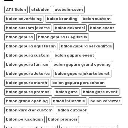
RI
Meriah
dari
ATS Balon
atsbalon
atsbalon.com
ATSBALON.COM
balon advertising
balon branding
balon custom
balon custom jakarta
balon dekorasi
balon event
balon gapura
balon gapura 17 Agustus
balon gapura agustusan
balon gapura berkualitas
balon gapura custom
balon gapura event
balon gapura fun run
balon gapura grand opening
balon gapura Jakarta
balon gapura jakarta barat
balon gapura murah
balon gapura perusahaan
balon gapura promosi
balon gate
balon gate event
balon grand opening
balon inflatable
balon karakter
balon karakter custom
balon outdoor
balon perusahaan
balon promosi