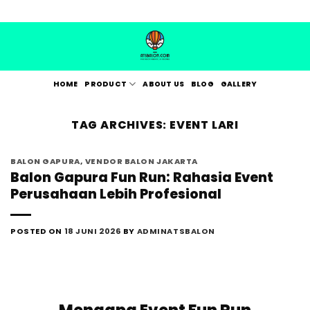
Skip
to
content
HOME
PRODUCT
ABOUT US
BLOG
GALLERY
TAG ARCHIVES:
EVENT LARI
BALON GAPURA
,
VENDOR BALON JAKARTA
Balon Gapura Fun Run: Rahasia Event
Perusahaan Lebih Profesional
POSTED ON
18 JUNI 2026
BY
ADMINATSBALON