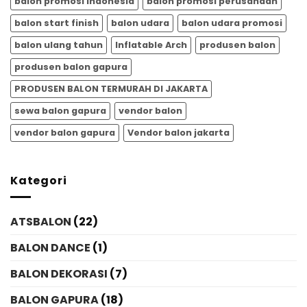
balon promosi Indonesia
balon promosi perusahaan
balon start finish
balon udara
balon udara promosi
balon ulang tahun
Inflatable Arch
produsen balon
produsen balon gapura
PRODUSEN BALON TERMURAH DI JAKARTA
sewa balon gapura
vendor balon
vendor balon gapura
Vendor balon jakarta
Kategori
ATSBALON
(22)
BALON DANCE
(1)
BALON DEKORASI
(7)
BALON GAPURA
(18)