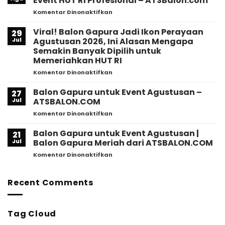
Event HUT RI Profesional – ATSBalon.com
Rahasia
pada
Komentar Dinonaktifkan
Event
Balon
Ramai?
Gapura
Viral! Balon Gapura Jadi Ikon Perayaan
Ini
29
Agustusan
Alasan
Jul
Agustusan 2026, Ini Alasan Mengapa
2026
Mengapa
Semakin Banyak Dipilih untuk
|
Banyak
Memeriahkan HUT RI
Dekorasi
Brand
Event
pada
Komentar Dinonaktifkan
Mulai
HUT
Viral!
Beralih!
RI
Balon
Balon Gapura untuk Event Agustusan –
27
Profesional
Gapura
Jul
ATSBALON.COM
–
Jadi
pada
Komentar Dinonaktifkan
ATSBalon.com
Ikon
Balon
Perayaan
Gapura
Balon Gapura untuk Event Agustusan |
Agustusan
21
untuk
2026,
Jul
Balon Gapura Meriah dari ATSBALON.COM
Event
Ini
pada
Komentar Dinonaktifkan
Agustusan
Alasan
Balon
–
Mengapa
Gapura
ATSBALON.COM
Semakin
untuk
Recent Comments
Banyak
Event
Dipilih
Agustusan
untuk
|
Memeriahkan
Tag Cloud
Balon
HUT
Gapura