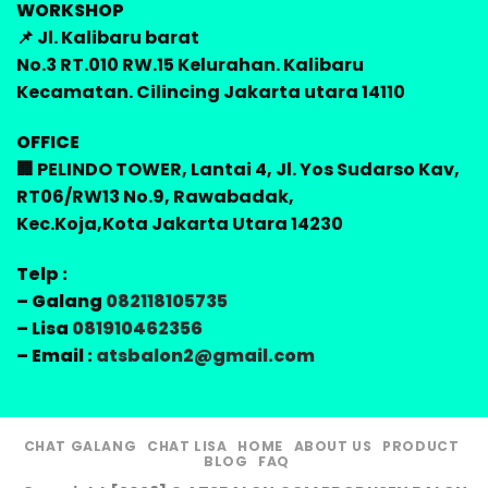
WORKSHOP
📌 Jl. Kalibaru barat
No.3 RT.010 RW.15 Kelurahan. Kalibaru
Kecamatan. Cilincing Jakarta utara 14110
OFFICE
🏢 PELINDO TOWER, Lantai 4, Jl. Yos Sudarso Kav,
RT06/RW13 No.9, Rawabadak,
Kec.Koja,Kota Jakarta Utara 14230
Telp :
– Galang
082118105735
– Lisa
081910462356
– Email :
atsbalon2@gmail.com
CHAT GALANG
CHAT LISA
HOME
ABOUT US
PRODUCT
BLOG
FAQ