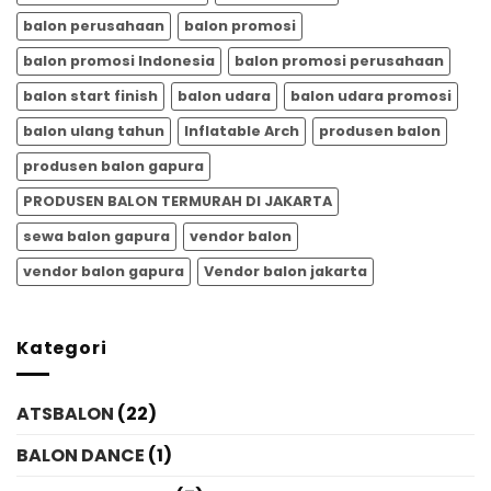
balon perusahaan
balon promosi
balon promosi Indonesia
balon promosi perusahaan
balon start finish
balon udara
balon udara promosi
balon ulang tahun
Inflatable Arch
produsen balon
produsen balon gapura
PRODUSEN BALON TERMURAH DI JAKARTA
sewa balon gapura
vendor balon
vendor balon gapura
Vendor balon jakarta
Kategori
ATSBALON
(22)
BALON DANCE
(1)