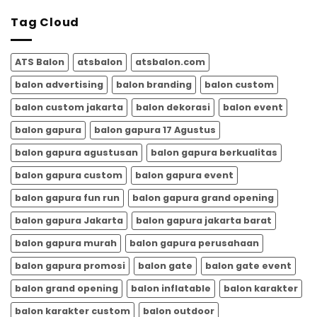
untuk
|
Memeriahkan
Tag Cloud
Balon
HUT
Gapura
RI
Meriah
dari
ATS Balon
atsbalon
atsbalon.com
ATSBALON.COM
balon advertising
balon branding
balon custom
balon custom jakarta
balon dekorasi
balon event
balon gapura
balon gapura 17 Agustus
balon gapura agustusan
balon gapura berkualitas
balon gapura custom
balon gapura event
balon gapura fun run
balon gapura grand opening
balon gapura Jakarta
balon gapura jakarta barat
balon gapura murah
balon gapura perusahaan
balon gapura promosi
balon gate
balon gate event
balon grand opening
balon inflatable
balon karakter
balon karakter custom
balon outdoor