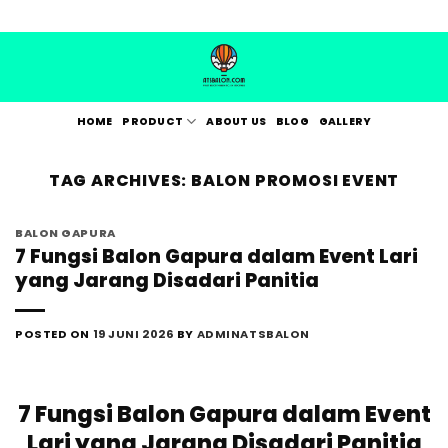
Skip
to
content
HOME
PRODUCT
ABOUT US
BLOG
GALLERY
TAG ARCHIVES:
BALON PROMOSI EVENT
BALON GAPURA
7 Fungsi Balon Gapura dalam Event Lari
yang Jarang Disadari Panitia
POSTED ON
19 JUNI 2026
BY
ADMINATSBALON
7 Fungsi Balon Gapura dalam Event
Lari yang Jarang Disadari Panitia