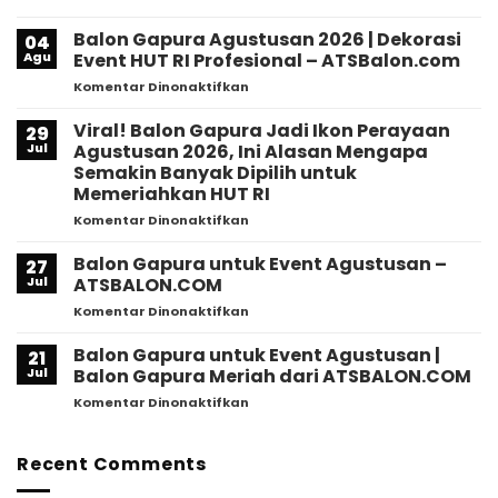
Balon
Gapura
Balon Gapura Agustusan 2026 | Dekorasi
04
Jadi
Agu
Event HUT RI Profesional – ATSBalon.com
Rahasia
pada
Komentar Dinonaktifkan
Event
Balon
Ramai?
Gapura
Viral! Balon Gapura Jadi Ikon Perayaan
Ini
29
Agustusan
Alasan
Jul
Agustusan 2026, Ini Alasan Mengapa
2026
Mengapa
Semakin Banyak Dipilih untuk
|
Banyak
Memeriahkan HUT RI
Dekorasi
Brand
Event
pada
Komentar Dinonaktifkan
Mulai
HUT
Viral!
Beralih!
RI
Balon
Balon Gapura untuk Event Agustusan –
27
Profesional
Gapura
Jul
ATSBALON.COM
–
Jadi
pada
Komentar Dinonaktifkan
ATSBalon.com
Ikon
Balon
Perayaan
Gapura
Balon Gapura untuk Event Agustusan |
Agustusan
21
untuk
2026,
Jul
Balon Gapura Meriah dari ATSBALON.COM
Event
Ini
pada
Komentar Dinonaktifkan
Agustusan
Alasan
Balon
–
Mengapa
Gapura
ATSBALON.COM
Semakin
untuk
Recent Comments
Banyak
Event
Dipilih
Agustusan