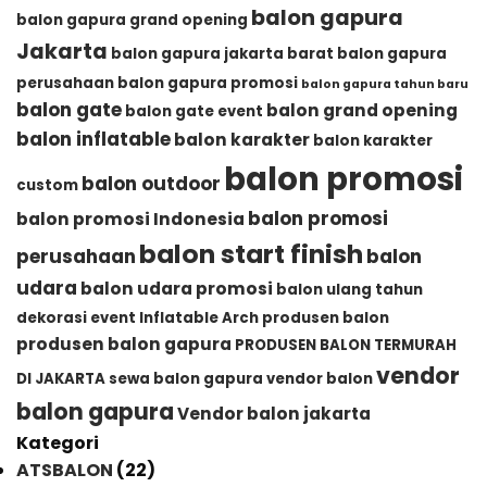
balon gapura
balon gapura grand opening
Jakarta
balon gapura jakarta barat
balon gapura
perusahaan
balon gapura promosi
balon gapura tahun baru
balon gate
balon grand opening
balon gate event
balon inflatable
balon karakter
balon karakter
balon promosi
balon outdoor
custom
balon promosi
balon promosi Indonesia
balon start finish
perusahaan
balon
udara
balon udara promosi
balon ulang tahun
dekorasi event
Inflatable Arch
produsen balon
produsen balon gapura
PRODUSEN BALON TERMURAH
vendor
DI JAKARTA
sewa balon gapura
vendor balon
balon gapura
Vendor balon jakarta
Kategori
ATSBALON
(22)