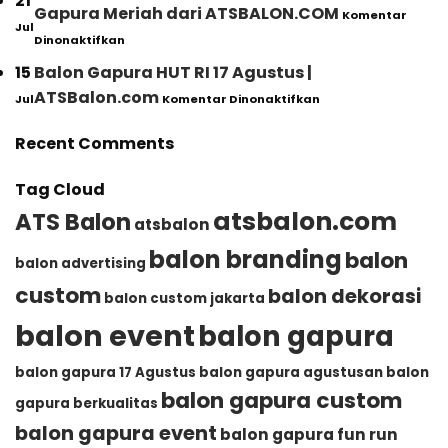
21
Agustusan
Gapura Meriah dari ATSBALON.COM
Komentar
Event
2026,
Jul
pada
Agustusan
Dinonaktifkan
Ini
Balon
–
Alasan
Gapura
ATSBALON.COM
15
Balon Gapura HUT RI 17 Agustus |
Mengapa
untuk
pada
Semakin
ATSBalon.com
Jul
Komentar Dinonaktifkan
Event
Balon
Banyak
Agustusan
Gapura
Dipilih
|
Recent Comments
HUT
untuk
Balon
RI
Memeriahkan
Gapura
17
HUT
Meriah
Tag Cloud
Agustus
RI
dari
|
atsbalon.com
ATS Balon
ATSBALON.COM
atsbalon
ATSBalon.com
balon branding
balon
balon advertising
custom
balon dekorasi
balon custom jakarta
balon event
balon gapura
balon gapura 17 Agustus
balon gapura agustusan
balon
balon gapura custom
gapura berkualitas
balon gapura event
balon gapura fun run