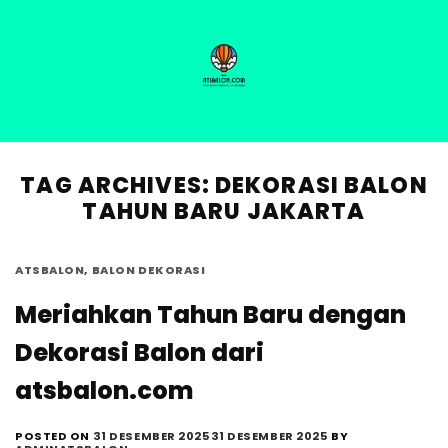
Skip
to
content
HOME
PRODUCT
ABOUT US
BLOG
GALLERY
TAG ARCHIVES:
DEKORASI BALON
TAHUN BARU JAKARTA
ATSBALON
,
BALON DEKORASI
Meriahkan Tahun Baru dengan
Dekorasi Balon dari
atsbalon.com
POSTED ON
31 DESEMBER 2025
31 DESEMBER 2025
BY