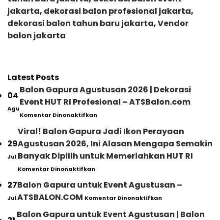
jakarta
,
dekorasi balon profesional jakarta
,
dekorasi balon tahun baru jakarta
,
Vendor
balon jakarta
Latest Posts
Balon Gapura Agustusan 2026 | Dekorasi
04
Event HUT RI Profesional – ATSBalon.com
Agu
pada
Komentar Dinonaktifkan
Balon
Gapura
Viral! Balon Gapura Jadi Ikon Perayaan
Agustusan
29
Agustusan 2026, Ini Alasan Mengapa Semakin
2026
|
Banyak Dipilih untuk Memeriahkan HUT RI
Jul
Dekorasi
pada
Komentar Dinonaktifkan
Event
Viral!
HUT
Balon
27
Balon Gapura untuk Event Agustusan –
RI
Gapura
pada
Profesional
ATSBALON.COM
Jul
Komentar Dinonaktifkan
Jadi
Balon
–
Ikon
Gapura
ATSBalon.com
Balon Gapura untuk Event Agustusan | Balon
Perayaan
untuk