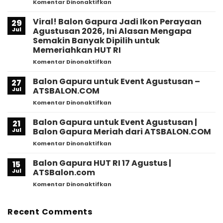
pada
Komentar Dinonaktifkan
Balon
Gapura
Viral! Balon Gapura Jadi Ikon Perayaan
29
Agustusan
Jul
Agustusan 2026, Ini Alasan Mengapa
2026
Semakin Banyak Dipilih untuk
|
Memeriahkan HUT RI
Dekorasi
Event
pada
Komentar Dinonaktifkan
HUT
Viral!
RI
Balon
Balon Gapura untuk Event Agustusan –
27
Profesional
Gapura
Jul
ATSBALON.COM
–
Jadi
pada
Komentar Dinonaktifkan
ATSBalon.com
Ikon
Balon
Perayaan
Gapura
Balon Gapura untuk Event Agustusan |
Agustusan
21
untuk
2026,
Jul
Balon Gapura Meriah dari ATSBALON.COM
Event
Ini
pada
Komentar Dinonaktifkan
Agustusan
Alasan
Balon
–
Mengapa
Gapura
Balon Gapura HUT RI 17 Agustus |
ATSBALON.COM
15
Semakin
untuk
Jul
ATSBalon.com
Banyak
Event
Dipilih
pada
Komentar Dinonaktifkan
Agustusan
untuk
Balon
|
Memeriahkan
Gapura
Balon
HUT
HUT
Recent Comments
Gapura
RI
RI
Meriah