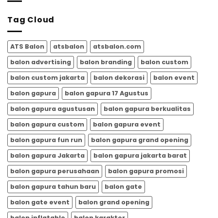
17
dari
Agustus
ATSBALON.COM
Tag Cloud
|
ATSBalon.com
ATS Balon
atsbalon
atsbalon.com
balon advertising
balon branding
balon custom
balon custom jakarta
balon dekorasi
balon event
balon gapura
balon gapura 17 Agustus
balon gapura agustusan
balon gapura berkualitas
balon gapura custom
balon gapura event
balon gapura fun run
balon gapura grand opening
balon gapura Jakarta
balon gapura jakarta barat
balon gapura perusahaan
balon gapura promosi
balon gapura tahun baru
balon gate
balon gate event
balon grand opening
balon inflatable
balon karakter