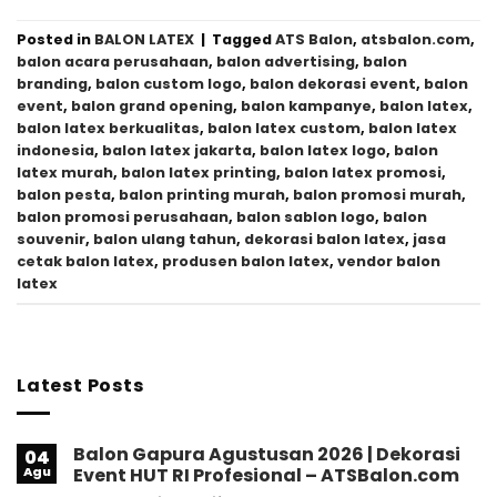
Posted in
BALON LATEX
|
Tagged
ATS Balon
,
atsbalon.com
,
balon acara perusahaan
,
balon advertising
,
balon
branding
,
balon custom logo
,
balon dekorasi event
,
balon
event
,
balon grand opening
,
balon kampanye
,
balon latex
,
balon latex berkualitas
,
balon latex custom
,
balon latex
indonesia
,
balon latex jakarta
,
balon latex logo
,
balon
latex murah
,
balon latex printing
,
balon latex promosi
,
balon pesta
,
balon printing murah
,
balon promosi murah
,
balon promosi perusahaan
,
balon sablon logo
,
balon
souvenir
,
balon ulang tahun
,
dekorasi balon latex
,
jasa
cetak balon latex
,
produsen balon latex
,
vendor balon
latex
Latest Posts
Balon Gapura Agustusan 2026 | Dekorasi
04
Agu
Event HUT RI Profesional – ATSBalon.com