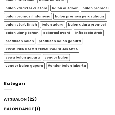
balon karakter custom
balon outdoor
balon promosi
balon promosi Indonesia
balon promosi perusahaan
balon start finish
balon udara
balon udara promosi
balon ulang tahun
dekorasi event
Inflatable Arch
produsen balon
produsen balon gapura
PRODUSEN BALON TERMURAH DI JAKARTA
sewa balon gapura
vendor balon
vendor balon gapura
Vendor balon jakarta
Kategori
ATSBALON
(22)
BALON DANCE
(1)