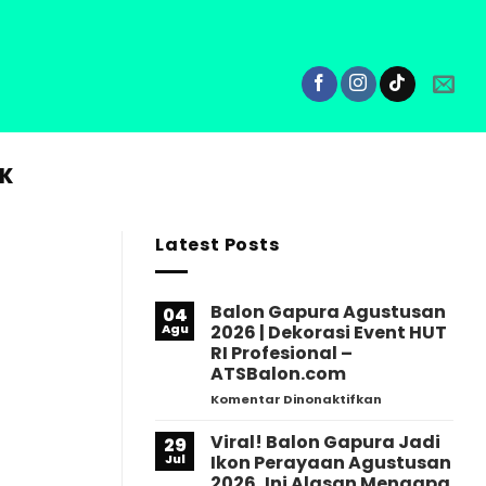
AN DAN KAMPANYE BERKESAN MENIUP IMPIAN M
K
Latest Posts
Balon Gapura Agustusan
04
Agu
2026 | Dekorasi Event HUT
RI Profesional –
ATSBalon.com
pada
Komentar Dinonaktifkan
Balon
Gapura
Viral! Balon Gapura Jadi
29
Agustusan
Jul
Ikon Perayaan Agustusan
2026
2026, Ini Alasan Mengapa