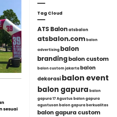
Meriah
17
dari
Agustus
ATSBALON.CO
Tag Cloud
|
ATSBalon.com
ATS Balon
atsbalon
atsbalon.com
balon
balon
advertising
branding
balon custom
balon
balon custom jakarta
balon event
dekorasi
balon gapura
balon
gapura 17 Agustus
balon gapura
an
agustusan
balon gapura berkualitas
n sesuai
balon gapura custom