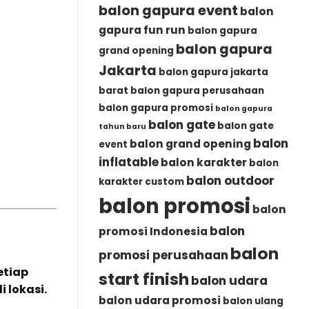
balon gapura event
balon
gapura fun run
balon gapura
balon gapura
grand opening
Jakarta
balon gapura jakarta
barat
balon gapura perusahaan
balon gapura promosi
balon gapura
balon gate
balon gate
tahun baru
balon
balon grand opening
event
inflatable
balon karakter
balon
balon outdoor
karakter custom
balon promosi
balon
balon
promosi Indonesia
balon
promosi perusahaan
etiap
start finish
balon udara
 lokasi.
balon udara promosi
balon ulang