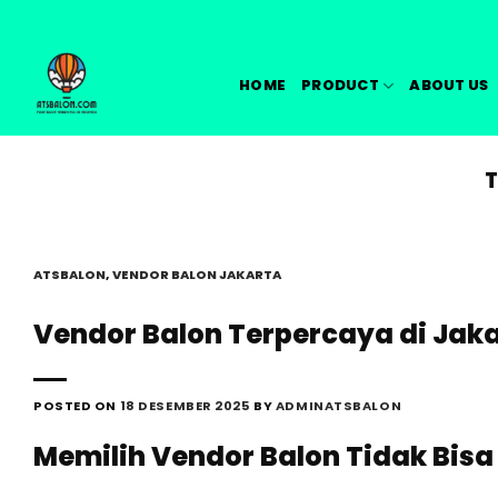
Skip
to
content
HOME
PRODUCT
ABOUT US
ATSBALON
,
VENDOR BALON JAKARTA
Vendor Balon Terpercaya di Jakar
POSTED ON
18 DESEMBER 2025
BY
ADMINATSBALON
Memilih Vendor Balon Tidak Bisa