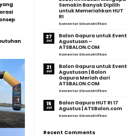
|
 yang
Semakin Banyak Dipilih
Dekorasi
untuk Memeriahkan HUT
orasi
Event
RI
HUT
konsep
RI
pada
Komentar Dinonaktifkan
Profesional
Viral!
–
Balon
Balon Gapura untuk Event
27
ATSBalon.com
Gapura
butuhan
Jul
Agustusan –
Jadi
ATSBALON.COM
Ikon
pada
Komentar Dinonaktifkan
Perayaan
Balon
Agustusan
Gapura
2026,
Balon Gapura untuk Event
21
untuk
Ini
Jul
Agustusan | Balon
Event
Alasan
Gapura Meriah dari
Agustusan
Mengapa
ATSBALON.COM
–
Semakin
ATSBALON.CO
Banyak
pada
Komentar Dinonaktifkan
Dipilih
Balon
untuk
Gapura
Balon Gapura HUT RI 17
15
Memeriahkan
untuk
Jul
Agustus | ATSBalon.com
HUT
Event
pada
Komentar Dinonaktifkan
RI
Agustusan
Balon
|
Gapura
Balon
HUT
Recent Comments
Gapura
RI