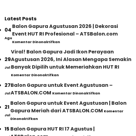
Latest Posts
Balon Gapura Agustusan 2026 | Dekorasi
04
Event HUT RI Profesional – ATSBalon.com
Agu
pada
Komentar Dinonaktifkan
Balon
Gapura
Viral! Balon Gapura Jadi Ikon Perayaan
Agustusan
29
Agustusan 2026, Ini Alasan Mengapa Semakin
2026
|
Banyak Dipilih untuk Memeriahkan HUT RI
Jul
Dekorasi
pada
Komentar Dinonaktifkan
Event
Viral!
HUT
Balon
27
Balon Gapura untuk Event Agustusan –
RI
Gapura
pada
Profesional
ATSBALON.COM
Jul
Komentar Dinonaktifkan
Jadi
Balon
–
Ikon
Gapura
ATSBalon.com
Balon Gapura untuk Event Agustusan | Balon
Perayaan
21
untuk
Agustusan
Gapura Meriah dari ATSBALON.COM
Komentar
Event
2026,
Jul
pada
Agustusan
Dinonaktifkan
Ini
Balon
–
Alasan
Gapura
ATSBALON.COM
15
Balon Gapura HUT RI 17 Agustus |
Mengapa
untuk
pada
Semakin