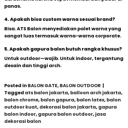
panas.
4. Apakah bisa custom warna sesuai brand?
Bisa. ATS Balon menyediakan palet warna yang
sangat luas termasuk warna-warna corporate.
5. Apakah gapura balon butuh rangka khusus?
Untuk outdoor—wajib. Untuk indoor, tergantung
desain dan tinggi arch.
Posted in
BALON GATE
,
BALON OUTDOOR
|
Tagged
ats balon jakarta
,
balloon arch jakarta
,
balon chrome
,
balon gapura
,
balon latex
,
balon
outdoor kuat
,
dekorasi balon jakarta
,
gapura
balon indoor
,
gapura balon outdoor
,
jasa
dekorasi balon