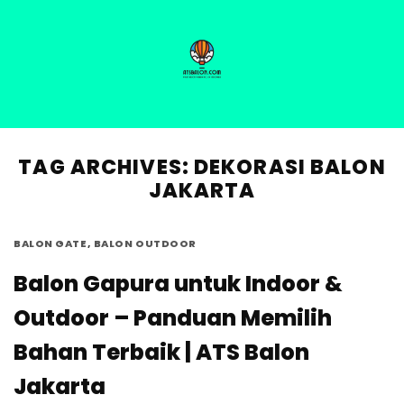
Skip
to
content
HOME
PRODUCT
ABOUT US
BLOG
GALLERY
TAG ARCHIVES:
DEKORASI BALON
JAKARTA
BALON GATE
,
BALON OUTDOOR
Balon Gapura untuk Indoor &
Outdoor – Panduan Memilih
Bahan Terbaik | ATS Balon
Jakarta