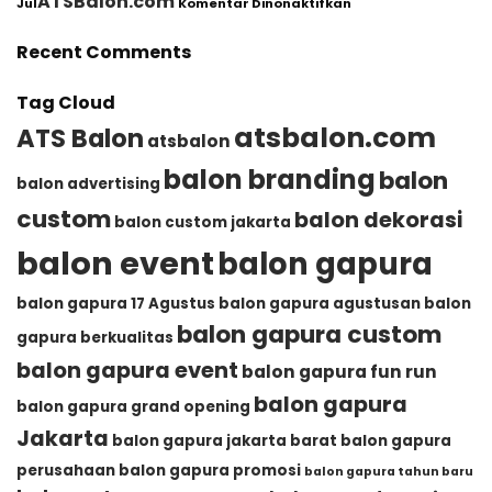
ATSBalon.com
Jul
Komentar Dinonaktifkan
Event
Balon
Banyak
Agustusan
Gapura
Dipilih
|
Recent Comments
HUT
untuk
Balon
RI
Memeriahkan
Gapura
17
HUT
Meriah
Tag Cloud
Agustus
RI
dari
|
atsbalon.com
ATS Balon
ATSBALON.COM
atsbalon
ATSBalon.com
balon branding
balon
balon advertising
custom
balon dekorasi
balon custom jakarta
balon event
balon gapura
balon gapura 17 Agustus
balon gapura agustusan
balon
balon gapura custom
gapura berkualitas
balon gapura event
balon gapura fun run
balon gapura
balon gapura grand opening
Jakarta
balon gapura jakarta barat
balon gapura
perusahaan
balon gapura promosi
balon gapura tahun baru