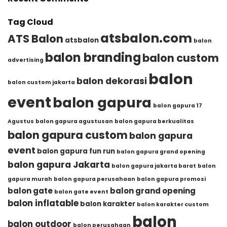
Semakin
Event
Banyak
Agustusan
Tag Cloud
Dipilih
|
untuk
Balon
atsbalon.com
ATS Balon
Memeriahkan
atsbalon
balon
Gapura
HUT
Meriah
balon branding
balon custom
RI
dari
advertising
ATSBALON.COM
balon
balon dekorasi
balon custom jakarta
event
balon gapura
balon gapura 17
Agustus
balon gapura agustusan
balon gapura berkualitas
balon gapura custom
balon gapura
event
balon gapura fun run
balon gapura grand opening
balon gapura Jakarta
balon gapura jakarta barat
balon
gapura murah
balon gapura perusahaan
balon gapura promosi
balon gate
balon grand opening
balon gate event
balon inflatable
balon karakter
balon karakter custom
balon
balon outdoor
balon perusahaan