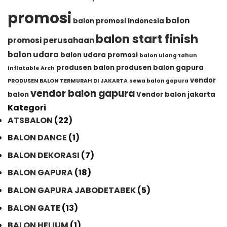
promosi
balon
balon promosi Indonesia
balon start finish
promosi perusahaan
balon udara
balon udara promosi
balon ulang tahun
produsen balon
produsen balon gapura
Inflatable Arch
vendor
PRODUSEN BALON TERMURAH DI JAKARTA
sewa balon gapura
vendor balon gapura
balon
Vendor balon jakarta
Kategori
ATSBALON
(22)
BALON DANCE
(1)
BALON DEKORASI
(7)
BALON GAPURA
(18)
BALON GAPURA JABODETABEK
(5)
BALON GATE
(13)
BALON HELIUM
(1)