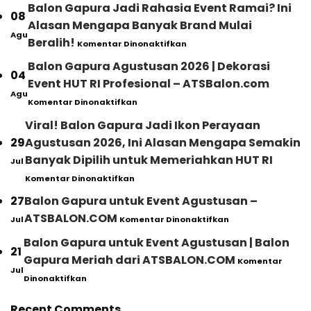
Balon Gapura Jadi Rahasia Event Ramai? Ini
08
Alasan Mengapa Banyak Brand Mulai
Agu
pada
Beralih!
Komentar Dinonaktifkan
Balon
Gapura
Balon Gapura Agustusan 2026 | Dekorasi
04
Jadi
Event HUT RI Profesional – ATSBalon.com
Rahasia
Agu
pada
Event
Komentar Dinonaktifkan
Balon
Ramai?
Gapura
Ini
Viral! Balon Gapura Jadi Ikon Perayaan
Agustusan
Alasan
29
Agustusan 2026, Ini Alasan Mengapa Semakin
2026
Mengapa
|
Banyak
Banyak Dipilih untuk Memeriahkan HUT RI
Jul
Dekorasi
Brand
pada
Komentar Dinonaktifkan
Event
Mulai
Viral!
HUT
Beralih!
Balon
27
Balon Gapura untuk Event Agustusan –
RI
Gapura
pada
Profesional
ATSBALON.COM
Jul
Komentar Dinonaktifkan
Jadi
Balon
–
Ikon
Gapura
ATSBalon.com
Balon Gapura untuk Event Agustusan | Balon
Perayaan
21
untuk
Agustusan
Gapura Meriah dari ATSBALON.COM
Komentar
Event
2026,
Jul
pada
Agustusan
Dinonaktifkan
Ini
Balon
–
Alasan
Gapura
ATSBALON.COM
Mengapa
Recent Comments
untuk