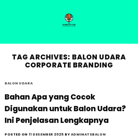
Skip
to
content
HOME
PRODUCT
ABOUT US
BLOG
GALLERY
TAG ARCHIVES:
BALON UDARA
CORPORATE BRANDING
BALON UDARA
Bahan Apa yang Cocok
Digunakan untuk Balon Udara?
Ini Penjelasan Lengkapnya
POSTED ON
11 DESEMBER 2025
BY
ADMINATSBALON