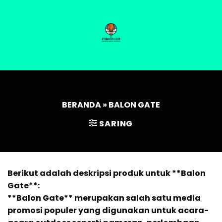
Skip
to
content
HOME
PRODUCT
ABOUT US
BLOG
GALLERY
BERANDA
»
BALON GATE
SARING
Berikut adalah deskripsi produk untuk **Balon
Gate**:
**Balon Gate** merupakan salah satu media
promosi populer yang digunakan untuk acara-